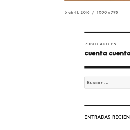
Publicado
Tamaño
6 abril, 2016
1000 × 795
el
completo
Navegación
PUBLICADO EN
de
cuenta cuent
entradas
Buscar
por:
ENTRADAS RECIE