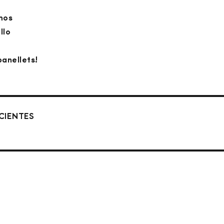
mos
llo
anellets!
CIENTES