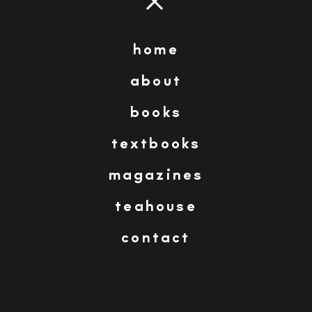
sofía balzola
home
about
Imagen anterior
Imagen siguiente
books
textbooks
06-pirate-caravel-sofia-balzola-illustration-
barcelona
magazines
teahouse
contact