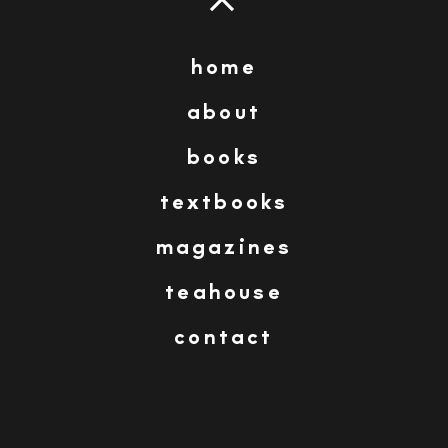
sofía balzola
home
about
Imagen anterior
Imagen siguiente
books
textbooks
1-CANARIAS-CARNAVAL-copia
magazines
teahouse
contact