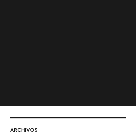
ENTRADAS RECIENTES
tretze vents
proyecto educamos
los poemas de pillo
el viaje de pillo
farem, farem… panellets!
COMENTARIOS RECIENTES
ARCHIVOS