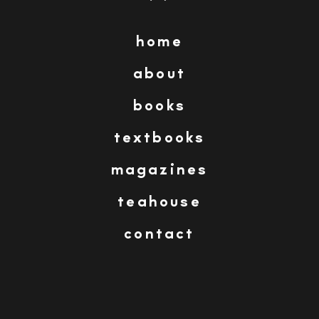
home
sofía balzola
about
books
Imagen anterior
Imagen siguiente
textbooks
03-passion-for-reading-illustration-sofia-
magazines
balzola-barcelona
teahouse
contact